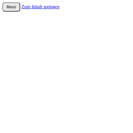
Zum Inhalt springen
Menü
wurster-cartoon-blog.de