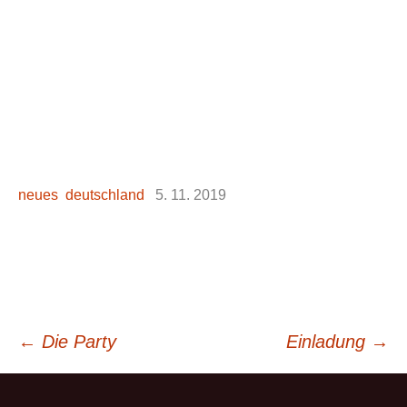
neues deutschland
5. 11. 2019
Beitrags-
←
Die Party
Einladung
→
Navigation