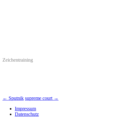
Zeichentraining
Beitrags-
←
Sputnik
supreme court
→
Navigation
Impressum
Datenschutz