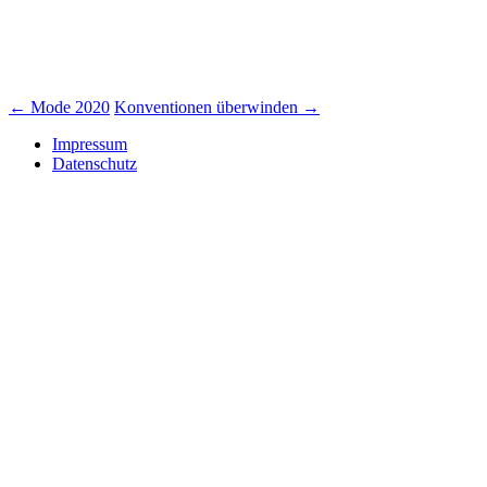
Beitrags-
←
Mode 2020
Konventionen überwinden
→
Navigation
Impressum
Datenschutz