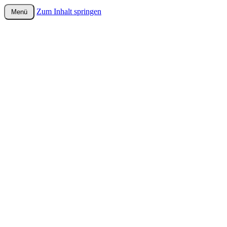
Zum Inhalt springen
Menü
wurster-cartoon-blog.de