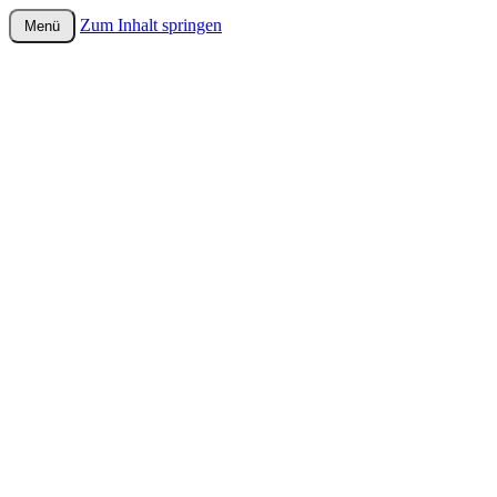
Zum Inhalt springen
Menü
wurster-cartoon-blog.de