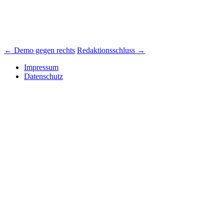
Beitrags-
←
Demo gegen rechts
Redaktionsschluss
→
Navigation
Impressum
Datenschutz