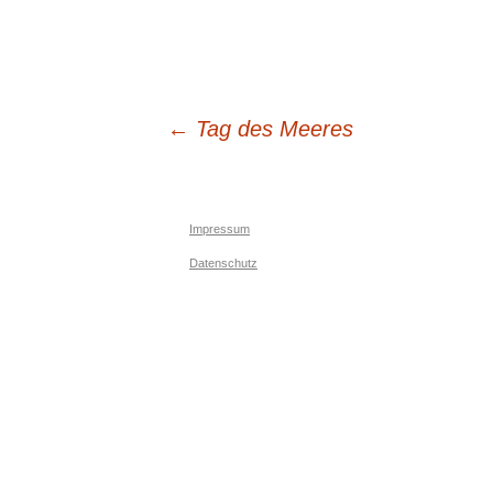
Beitrags-
←
Tag des Meeres
Navigation
Impressum
Datenschutz