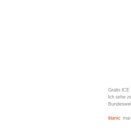
wurster-ca
Zum
Inhalt
springen
Gratis ICE
Ich sehe z
Bundeswehr
titanic
mai