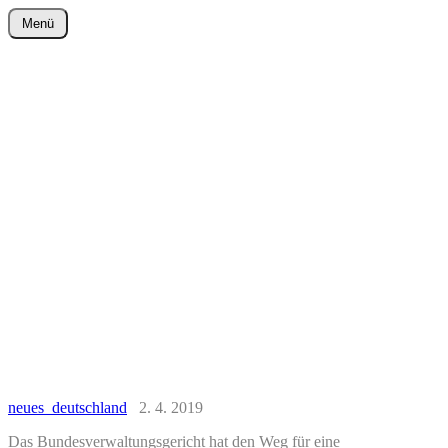
Zum
Menü
Inhalt
wurster-cartoon-blog.de
springen
neues deutschland
2. 4. 2019
Das Bundesverwaltungsgericht hat den Weg für eine