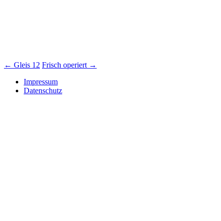
Beitrags-
←
Gleis 12
Frisch operiert
→
Navigation
Impressum
Datenschutz