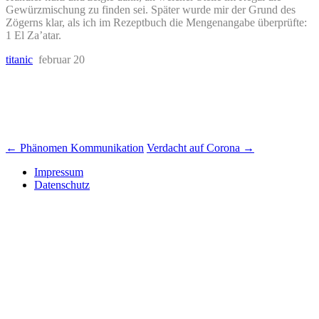
Gewürzmischung zu finden sei. Später wurde mir der Grund des
Zögerns klar, als ich im Rezeptbuch die Mengenangabe überprüfte:
1 El Za’atar.
titanic
februar 20
Beitrags-
←
Phänomen Kommunikation
Verdacht auf Corona
→
Navigation
Impressum
Datenschutz