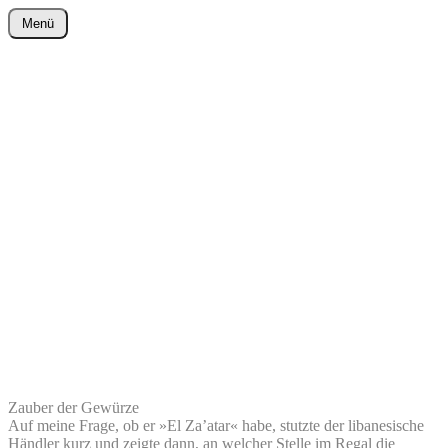
Zum
Menü
Inhalt
wurster-cartoon-blog.de
springen
Zauber der Gewürze
Auf meine Frage, ob er »El Za’atar« habe, stutzte der libanesische
Händler kurz und zeigte dann, an welcher Stelle im Regal die