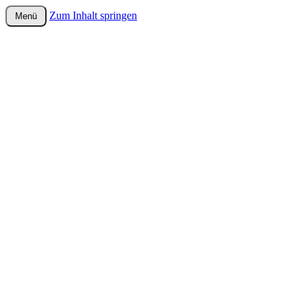
Zum Inhalt springen
Menü
wurster-cartoon-blog.de