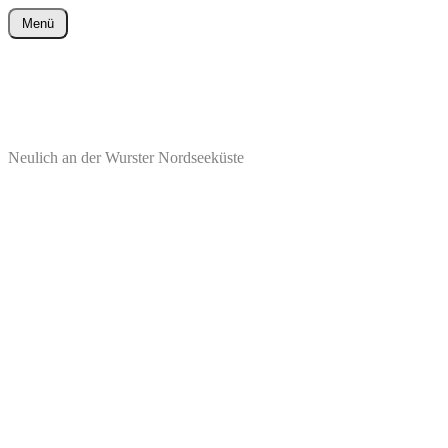
Zum
Menü
Inhalt
wurster-cartoon-blog.de
springen
Neulich an der Wurster Nordseeküste