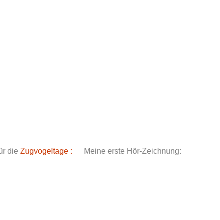
rtoon-blog.de
ür die
Zugvogeltage :
Meine erste Hör-Zeichnung: