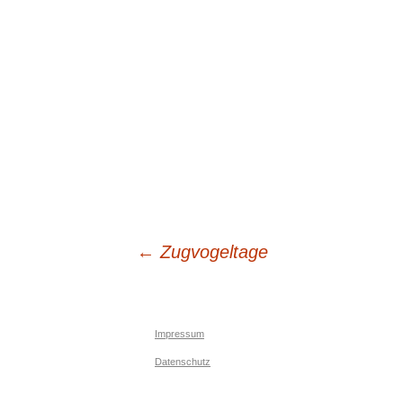
Beitrags-
←
Zugvogeltage
Navigation
Impressum
Datenschutz