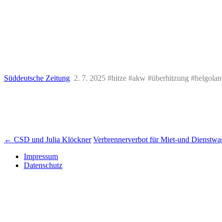
Süddeutsche Zeitung
2. 7. 2025 #hitze #akw #überhitzung #helgola
Beitrags-
←
CSD und Julia Klöckner
Verbrennerverbot für Miet-und Dienstw
Navigation
Impressum
Datenschutz