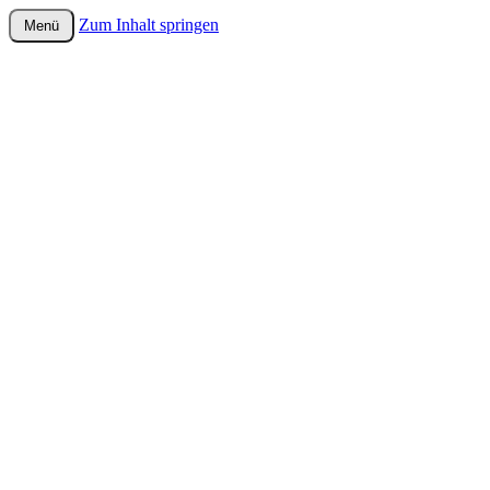
Zum Inhalt springen
Menü
wurster-cartoon-blog.de