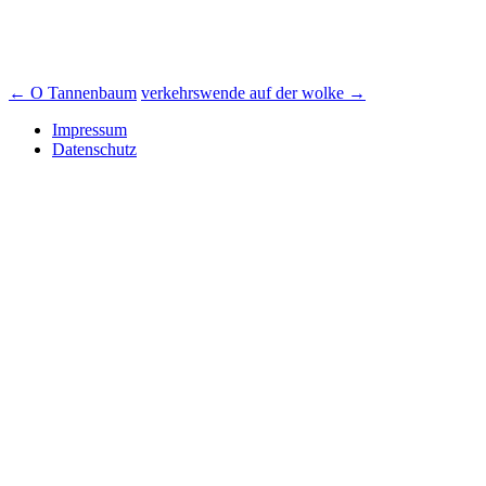
Beitrags-
←
O Tannenbaum
verkehrswende auf der wolke
→
Navigation
Impressum
Datenschutz