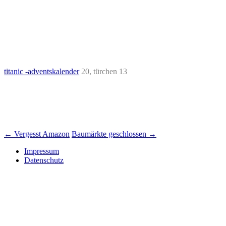
titanic -adventskalender
20, türchen 13
Beitrags-
←
Vergesst Amazon
Baumärkte geschlossen
→
Navigation
Impressum
Datenschutz