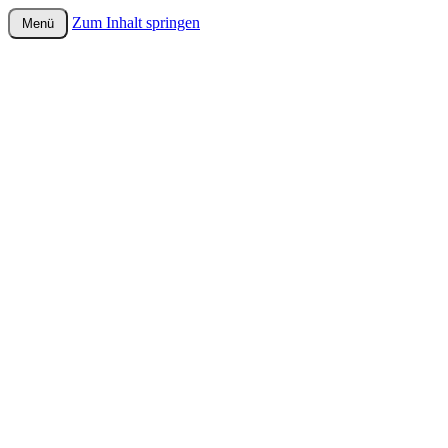
Zum Inhalt springen
Menü
wurster-cartoon-blog.de