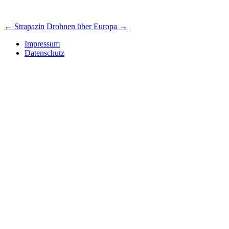
Beitrags-
←
Strapazin
Drohnen über Europa
→
Navigation
Impressum
Datenschutz