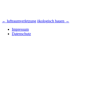
Beitrags-
←
luftraumverletzung
ökologisch bauen
→
Navigation
Impressum
Datenschutz