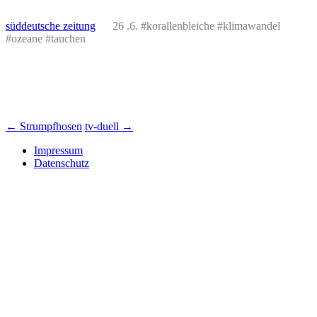
süddeutsche zeitung
26 .6. #korallenbleiche #klimawandel
#ozeane #tauchen
Beitrags-
←
Strumpfhosen
tv-duell
→
Navigation
Impressum
Datenschutz