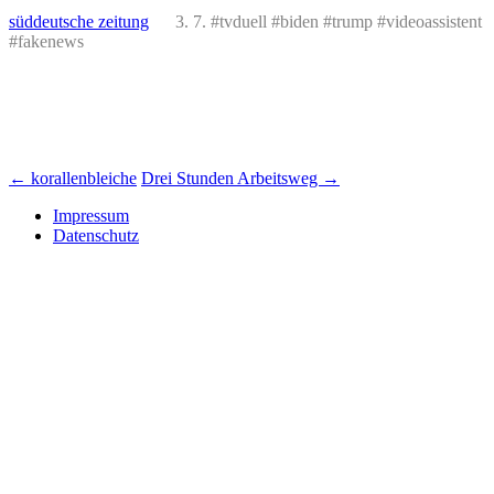
süddeutsche zeitung
3. 7. #tvduell #biden #trump #videoassistent
#fakenews
Beitrags-
←
korallenbleiche
Drei Stunden Arbeitsweg
→
Navigation
Impressum
Datenschutz