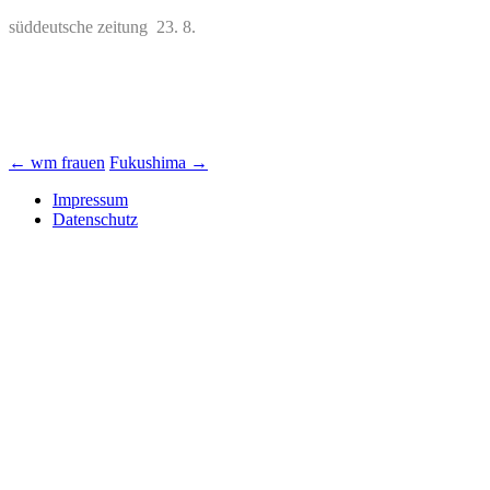
süddeutsche zeitung 23. 8.
Beitrags-
←
wm frauen
Fukushima
→
Navigation
Impressum
Datenschutz