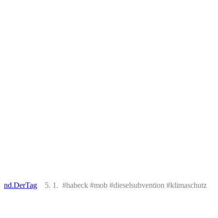
nd.DerTag
5. 1. #habeck #mob #dieselsubvention #klimaschutz