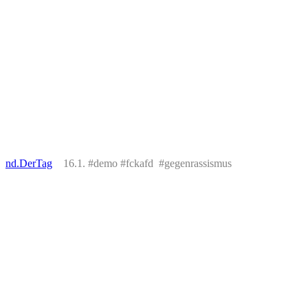
nd.DerTag
16.1. #demo #fckafd #gegenrassismus