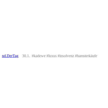
nd.DerTag
30.1. #kadewe #luxus #insolvenz #hamsterkäufe