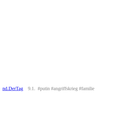
nd.DerTag
9.1. #putin #angriffskrieg #familie