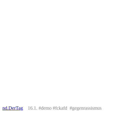
nd.DerTag
16.1. #demo #fckafd #gegenrassismus