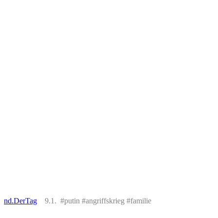
nd.DerTag
9.1. #putin #angriffskrieg #familie