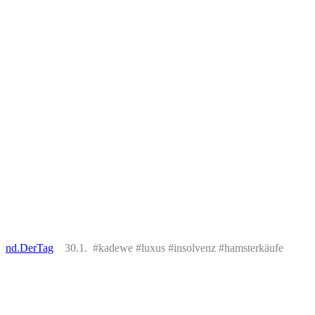
nd.DerTag
30.1. #kadewe #luxus #insolvenz #hamsterkäufe