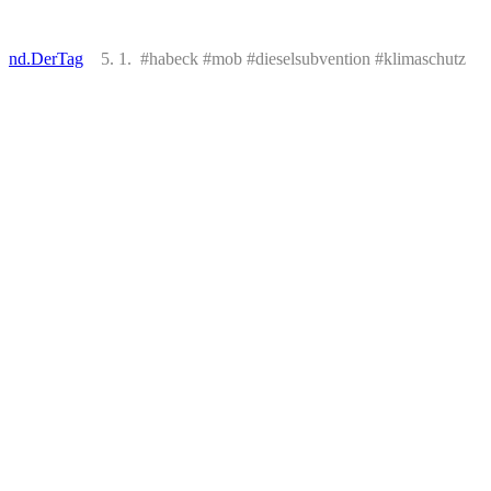
nd.DerTag
5. 1. #habeck #mob #dieselsubvention #klimaschutz