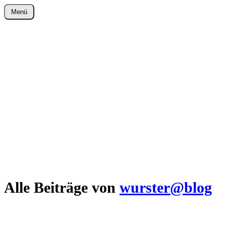
Zum
Menü
Inhalt
wurster-cartoon-blog.de
springen
Alle Beiträge von
wurster@blog